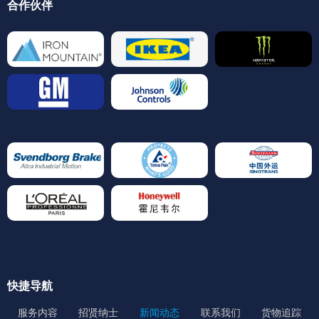
合作伙伴
快捷导航
服务内容
招贤纳士
新闻动态
联系我们
货物追踪